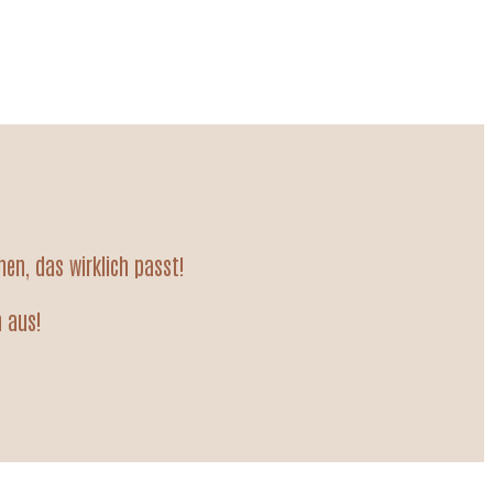
en, das wirklich passt!
n aus!